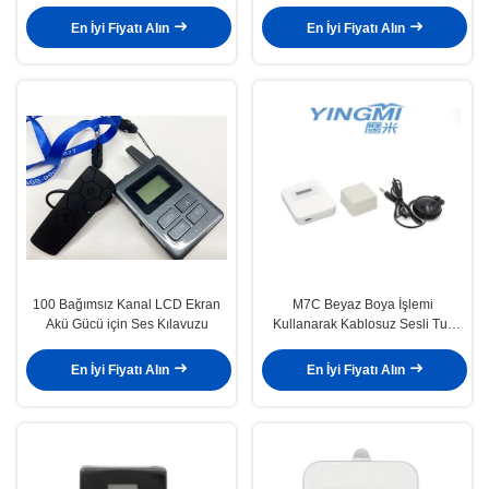
İçin Kulağa Asılı Alıcı
860 - 870 MHz Frekansı
En İyi Fiyatı Alın
En İyi Fiyatı Alın
100 Bağımsız Kanal LCD Ekran
M7C Beyaz Boya İşlemi
Akü Gücü için Ses Kılavuzu
Kullanarak Kablosuz Sesli Tur
Rehberi Sistemleri
En İyi Fiyatı Alın
En İyi Fiyatı Alın