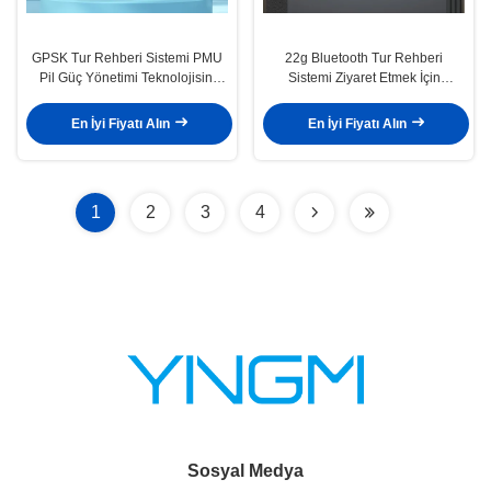
GPSK Tur Rehberi Sistemi PMU
22g Bluetooth Tur Rehberi
Pil Güç Yönetimi Teknolojisini
Sistemi Ziyaret Etmek İçin
Kabul Et
Konforlu ve Hijyenik
En İyi Fiyatı Alın
En İyi Fiyatı Alın
1
2
3
4
Sosyal Medya