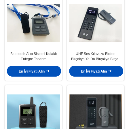
Bluetooth Alıcı Sistemi Kulaklı
UHF Ses Kılavuzu Birden
Entegre Tasarım
Birçokya Ya Da Birçokya Birçok
Açıklamayı Destekler
En İyi Fiyatı Alın
En İyi Fiyatı Alın