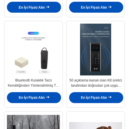
rehberi sistemi
En İyi Fiyatı Alın
En İyi Fiyatı Alın
Bluetooth Kulaklık Tarzı
50 açıklama kanalı olan K8 üretici
Kendiliğinden Yönlendirilmiş Tur
tarafından doğrudan çok uygun
Sistemi, Küçük Boyutlu Ve
bir fiyata satılıyor.
Kullanımı Konforlu
En İyi Fiyatı Alın
En İyi Fiyatı Alın