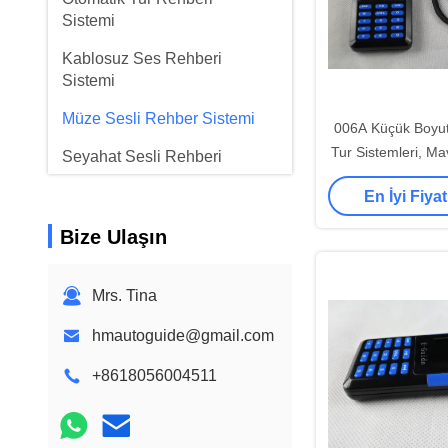
Sistemi
Kablosuz Ses Rehberi
Sistemi
Müze Sesli Rehber Sistemi
006A Küçük Boyut
Tur Sistemleri, Mav
Seyahat Sesli Rehberi
Rehberlik 
Eşzamanlı Tercüme
En İyi Fiyat
Ekipmanı
Bize Ulaşın
Kablosuz At Talimat Sistemi
Etkileşimli Vitrin
Mrs. Tina
Hastane çağrı cihazı
hmautoguide@gmail.com
+8618056004511