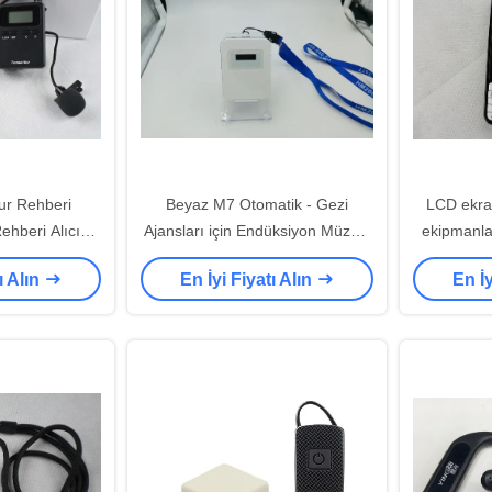
ur Rehberi
Beyaz M7 Otomatik - Gezi
LCD ekra
ehberi Alıcısı
Ajansları için Endüksiyon Müzesi
ekipmanla
ları İçin
Sesli Rehber Sistemi
re
ı Alın
En İyi Fiyatı Alın
En İy