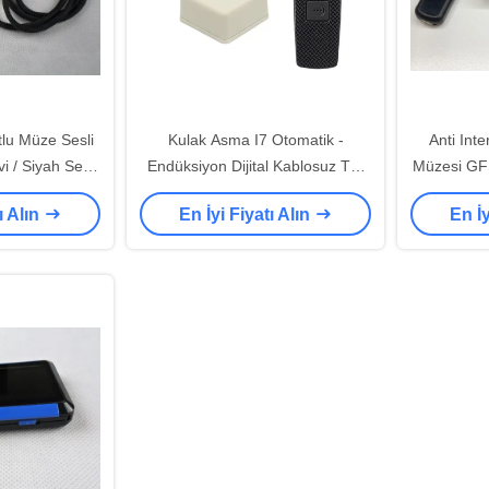
lu Müze Sesli
Kulak Asma I7 Otomatik -
Anti Int
i / Siyah Sesli
Endüksiyon Dijital Kablosuz Tur
Müzesi GF
Aygıtı
Rehberi Sistemi Müze için Ses
ı Alın
En İyi Fiyatı Alın
En İy
Rehberi