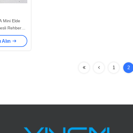
A Mini Elde
esli Rehber
 Tur Rehberi
ı Alın
tler İçin
1
2