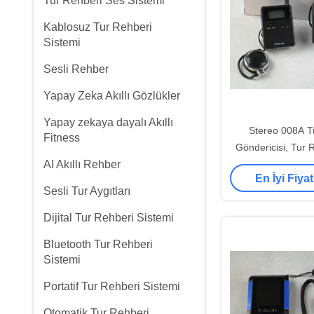
Tur Rehberi Ses Sistemi
Kablosuz Tur Rehberi
Sistemi
Sesli Rehber
Yapay Zeka Akıllı Gözlükler
Yapay zekaya dayalı Akıllı
Stereo 008A T
Fitness
Göndericisi, Tur R
AI Akıllı Rehber
Seyahat Ajans
En İyi Fiyat
Sesli Tur Aygıtları
Dijital Tur Rehberi Sistemi
Bluetooth Tur Rehberi
Sistemi
Portatif Tur Rehberi Sistemi
Otomatik Tur Rehberi