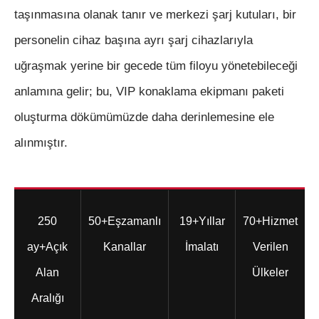
taşınmasına olanak tanır ve merkezi şarj kutuları, bir
personelin cihaz başına ayrı şarj cihazlarıyla
uğraşmak yerine bir gecede tüm filoyu yönetebileceği
anlamına gelir; bu, VIP konaklama ekipmanı paketi
oluşturma dökümümüzde daha derinlemesine ele
alınmıştır.
250
50+
Eşzamanlı
19+
Yıllar
70+
Hizmet
ay+
Açık
Kanallar
İmalatı
Verilen
Alan
Ülkeler
Aralığı