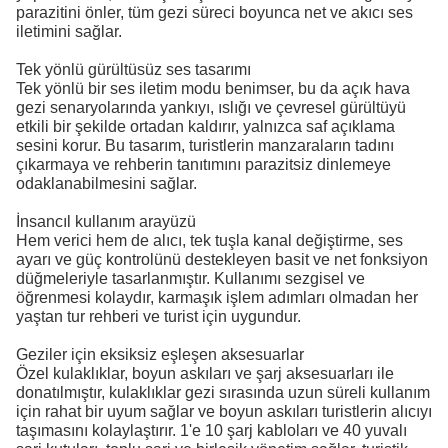
parazitini önler, tüm gezi süreci boyunca net ve akıcı ses
iletimini sağlar.
Tek yönlü gürültüsüz ses tasarımı
Tek yönlü bir ses iletim modu benimser, bu da açık hava
gezi senaryolarında yankıyı, ıslığı ve çevresel gürültüyü
etkili bir şekilde ortadan kaldırır, yalnızca saf açıklama
sesini korur. Bu tasarım, turistlerin manzaraların tadını
çıkarmaya ve rehberin tanıtımını parazitsiz dinlemeye
odaklanabilmesini sağlar.
İnsancıl kullanım arayüzü
Hem verici hem de alıcı, tek tuşla kanal değiştirme, ses
ayarı ve güç kontrolünü destekleyen basit ve net fonksiyon
düğmeleriyle tasarlanmıştır. Kullanımı sezgisel ve
öğrenmesi kolaydır, karmaşık işlem adımları olmadan her
yaştan tur rehberi ve turist için uygundur.
Geziler için eksiksiz eşleşen aksesuarlar
Özel kulaklıklar, boyun askıları ve şarj aksesuarları ile
donatılmıştır, kulaklıklar gezi sırasında uzun süreli kullanım
için rahat bir uyum sağlar ve boyun askıları turistlerin alıcıyı
taşımasını kolaylaştırır. 1'e 10 şarj kabloları ve 40 yuvalı