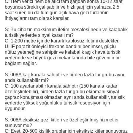
C: Hem verici hem de alıcı tam şarjdan sonra 10-12 saat
boyunca sürekli çalışabilir ve hızlı şarj için yalnızca 2,5
saat sürer, bu da tüm gün açık hava gezi turlarının
ihtiyaçlarını tam olarak karşılar.
S: Bu cihazın maksimum iletim mesafesi nedir ve kalabalık
turistik yerlerde sinyal kararlı mı?
C: 1-200 metre içinde kararlı kablosuz iletimi destekler,
UHF parazit önleyici frekans bandını benimser, güçlü
nüfuz yeteneğine sahiptir ve kalabalık açık hava turistik
yerlerinde ve büyük gezi mekanlarında bile güvenilir bir
bağlantı sağlar.
S: 008A kaç kanala sahiptir ve birden fazla tur grubu aynı
anda kullanabilir mi?
C: 100 ayarlanabilir kanala sahiptir (150 kanala kadar
özelleştirilebilir), birden fazla tur grubu ekipmanı sinyal
çapraz konuşması olmadan aynı anda kullanabilir, turistik
yerlerde yüksek yoğunluklu turistik resepsiyon için
uygundur.
S: 008A eksiksiz gezi kitleri ve özelleştirilmiş hizmetler
sunuyor mu?
C: Evet, 20-500 kişilik gruplar için eksiksiz kitler sunuyoruz