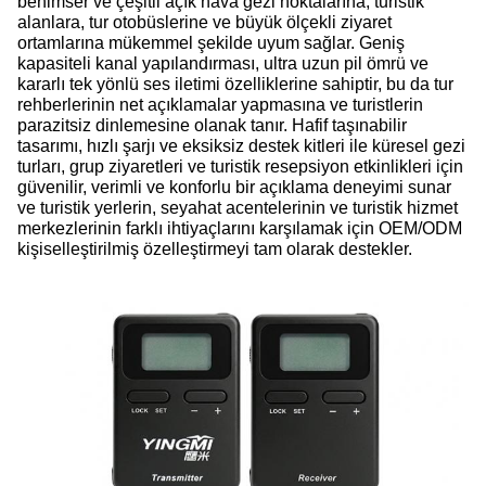
benimser ve çeşitli açık hava gezi noktalarına, turistik
alanlara, tur otobüslerine ve büyük ölçekli ziyaret
ortamlarına mükemmel şekilde uyum sağlar. Geniş
kapasiteli kanal yapılandırması, ultra uzun pil ömrü ve
kararlı tek yönlü ses iletimi özelliklerine sahiptir, bu da tur
rehberlerinin net açıklamalar yapmasına ve turistlerin
parazitsiz dinlemesine olanak tanır. Hafif taşınabilir
tasarımı, hızlı şarjı ve eksiksiz destek kitleri ile küresel gezi
turları, grup ziyaretleri ve turistik resepsiyon etkinlikleri için
güvenilir, verimli ve konforlu bir açıklama deneyimi sunar
ve turistik yerlerin, seyahat acentelerinin ve turistik hizmet
merkezlerinin farklı ihtiyaçlarını karşılamak için OEM/ODM
kişiselleştirilmiş özelleştirmeyi tam olarak destekler.