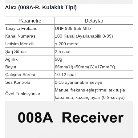
Alıcı (008A-R, Kulaklık Tipi)
Parametre
Detaylar
Taşıyıcı Frekans
UHF 935-955 MHz
Kanal Numarası
100 Kanal (Ayarlanabilir 0-99)
İletişim Menzili
≤ 200 metre
Şarj Süresi
2,5 saat
Ağırlık
50g
Boyut
66mm(U)×50mm(G)×17mm(Y)
Çalışma Süresi
10-12 saat
Ses Kontrolü
0-15 ayarlanabilir seviye
Manuel frekans eşleştirme; tek tuşla
Özel Fonksiyonlar
kapanma; kazanç ayarı (0-9 seviye)