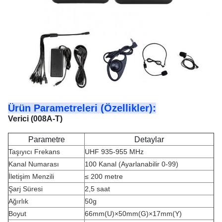
Ürün Parametreleri (Özellikler):
Verici (008A-T)
Parametre
Detaylar
Taşıyıcı Frekans
UHF 935-955 MHz
Kanal Numarası
100 Kanal (Ayarlanabilir 0-99)
İletişim Menzili
≤ 200 metre
Şarj Süresi
2,5 saat
Ağırlık
50g
Boyut
66mm(U)×50mm(G)×17mm(Y)