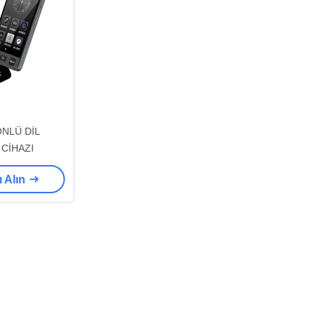
YÖNLÜ DİL
CİHAZI
ı Alın