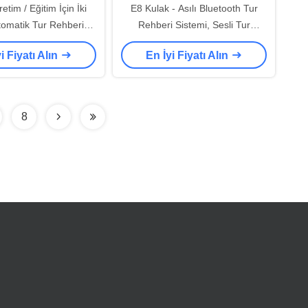
tim / Eğitim İçin İki
E8 Kulak - Asılı Bluetooth Tur
tomatik Tur Rehberi
Rehberi Sistemi, Sesli Tur
Sistemi
Rehberi Ekipmanı
i Fiyatı Alın
En İyi Fiyatı Alın
8