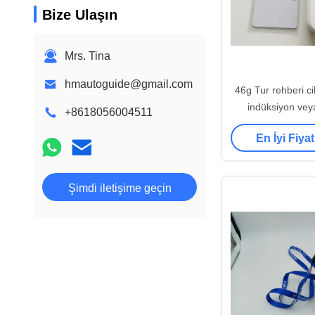
Bize Ulaşın
Mrs. Tina
hmautoguide@gmail.com
46g Tur rehberi c
indüksiyon ve
+8618056004511
açıklama
En İyi Fiyat
Şimdi iletişime geçin