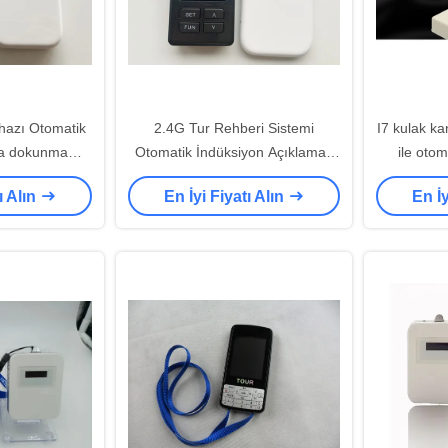
ihazı Otomatik
2.4G Tur Rehberi Sistemi
I7 kulak ka
ya dokunma
Otomatik İndüksiyon Açıklamak
ile otom
ları
için
ı Alın
En İyi Fiyatı Alın
En İy