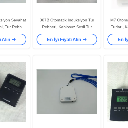
siyon Seyahat
007B Otomatik İndüksiyon Tur
M7 Otoma
i, Tur Rehberi
Rehberi, Kablosuz Sesli Tur
Turları, 
oparlör
Rehberi Sistemi
ı Alın
En İyi Fiyatı Alın
En İy