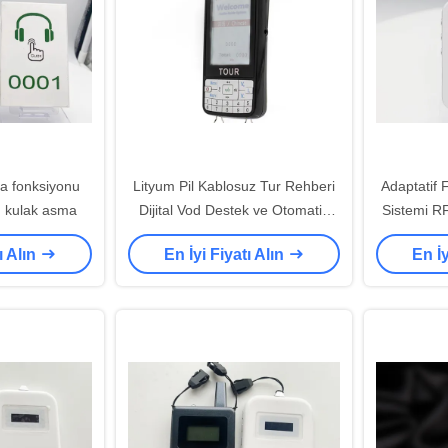
ma fonksiyonu
Lityum Pil Kablosuz Tur Rehberi
Adaptatif 
rı kulak asma
Dijital Vod Destek ve Otomatik
Sistemi RF
İndüksiyon
T
ı Alın
En İyi Fiyatı Alın
En İy