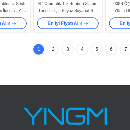
ablosuz Sesli
M7 Otomatik Tur Rehberi Sistemi
008B Öğre
İletici ve Alıcı
Turistler İçin Beyaz Seyahat Ses
Yönlü O
Rehberi
ı Alın
En İyi Fiyatı Alın
En İy
1
2
3
4
5
6
7