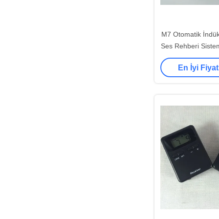
M7 Otomatik İndük
Ses Rehberi Sistem
Mikrofon H
En İyi Fiyat