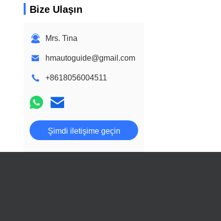
Bize Ulaşın
Mrs. Tina
hmautoguide@gmail.com
+8618056004511
Şimdi iletişime geçin