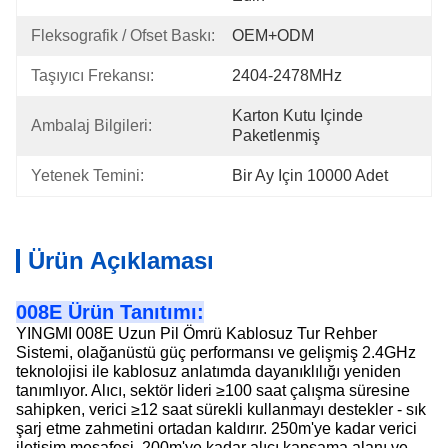
Fleksografik / Ofset Baskı:
OEM+ODM
Taşıyıcı Frekansı:
2404-2478MHz
Karton Kutu Içinde 
Ambalaj Bilgileri:
Paketlenmiş
Yetenek Temini:
Bir Ay Için 10000 Adet
Ürün Açıklaması
008E Ürün Tanıtımı:
YINGMI 008E Uzun Pil Ömrü Kablosuz Tur Rehber
Sistemi, olağanüstü güç performansı ve gelişmiş 2.4GHz
teknolojisi ile kablosuz anlatımda dayanıklılığı yeniden
tanımlıyor. Alıcı, sektör lideri ≥100 saat çalışma süresine
sahipken, verici ≥12 saat sürekli kullanmayı destekler - sık
şarj etme zahmetini ortadan kaldırır. 250m'ye kadar verici
iletişim mesafesi, 200m'ye kadar alıcı kapsama alanı ve