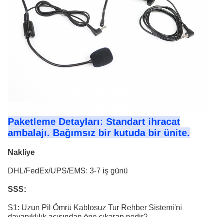
Paketleme Detayları: Standart ihracat
ambalajı. Bağımsız bir kutuda bir ünite.
Nakliye
DHL/FedEx/UPS/EMS: 3-7 iş günü
SSS:
S1: Uzun Pil Ömrü Kablosuz Tur Rehber Sistemi'ni
dayanıklılık açısından öne çıkaran nedir?