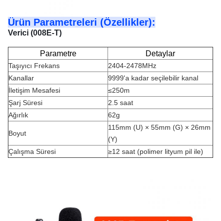
Ürün Parametreleri (Özellikler):
Verici (008E-T)
Parametre
Detaylar
Taşıyıcı Frekans
2404-2478MHz
Kanallar
9999'a kadar seçilebilir kanal
İletişim Mesafesi
≤250m
Şarj Süresi
2.5 saat
Ağırlık
62g
115mm (U) × 55mm (G) × 26mm
Boyut
(Y)
Çalışma Süresi
≥12 saat (polimer lityum pil ile)