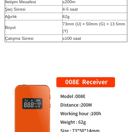
İletişim Mesafesi
≤200m
Şarj Süresi
4-5 saat
Ağırlık
62g
73mm (U) × 50mm (G) × 13.5mm
Boyut
(Y)
Çalışma Süresi
≥100 saat