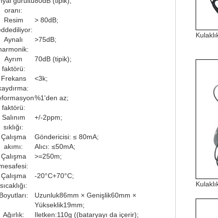
nyal gürültü
80dB (tipik);
oranı:
Resim
> 80dB;
eddediliyor:
Kulaklı
Aynalı
>75dB;
harmonik:
Ayrım
70dB (tipik);
faktörü:
Frekans
<3k;
kaydırma:
eformasyon
%1'den az;
faktörü:
Salınım
+/-2ppm;
sıklığı:
Çalışma
Göndericisi: ≤ 80mA;
akımı:
Alıcı: ≤50mA;
Çalışma
>=250m;
mesafesi:
Çalışma
-20°C+70°C;
Kulaklı
sıcaklığı:
Boyutları:
Uzunluk86mm × Genişlik60mm ×
Yükseklik19mm;
Ağırlık:
Iletken:110g ((bataryayı da içerir);