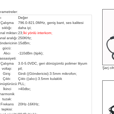
rametreler:
ı
Değer
Çalışma
796.0-821.0MHz, geniş bant, ses kalitesi
sıklığı:
daha iyi;
nal miktarı:
23;
İki yönlü interkom;
nal aralığı:
250KHz;
öndericinin
15dBm;
gücü:
Alıcı
-110dBm (tipik);
assasiyeti:
Çalışma
3.0-5.0VDC, geri dönüşümlü polimer lityum
Şarj ci
voltajı:
pil;
Giriş:
Girdi ((Göndericisi):3.5mm mikrofon;
Çıktı:
Çıktı ((alıcı):3.5mm kulaklık
nüştürücü:
PLL;
İkinci
>40dbc;
harmonik
tuzak:
Frekans
20Hz-16KHz;
tepkisi: