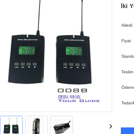
İki 
Adedi:
Fiyat:
Standa
Teslim
Ödeme
Tedari