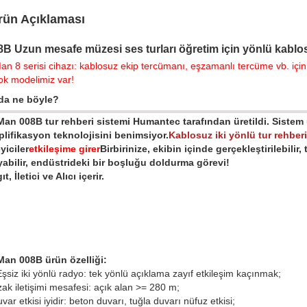
rün Açıklaması
8B Uzun mesafe müzesi ses turları öğretim için yönlü kablo
n 8 serisi cihazı: kablosuz ekip tercümanı, eşzamanlı tercüme vb. için 
ok modelimiz var!
da ne böyle?
an 008B tur rehberi sistemi Humantec tarafından üretildi. Sistem 
lifikasyon teknolojisini benimsiyor.
Kablosuz iki yönlü tur rehberi
eyiciler
etkileşime girer
Birbirinize, ekibin içinde gerçekleştirilebilir,
abilir, endüstrideki bir boşluğu doldurma görevi!
ıt, İletici ve Alıcı içerir.
an 008B ürün özelliği:
Eşsiz iki yönlü radyo: tek yönlü açıklama zayıf etkileşim kaçınmak;
ak iletişimi mesafesi: açık alan >= 280 m;
var etkisi iyidir: beton duvarı, tuğla duvarı nüfuz etkisi;