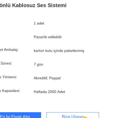
Yönlü Kablosuz Ses Sistemi
1 adet
Pazarlık edilebilir
rt Ambalaj:
karton kutu içinde paketlenmiş
 Süresi:
7 gün
 Yöntemi:
Akreditif, Paypal
k Kapasitesi:
Haftada 2000 Adet
En İyi Fiyatı Alın
Bize Ulaşın