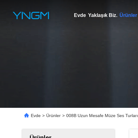
Evde
Yaklaşık Biz.
Ürünler
Evde
>
Ürünler
>
008B Uzun Mesafe Müze Ses Turları 
Ürünler