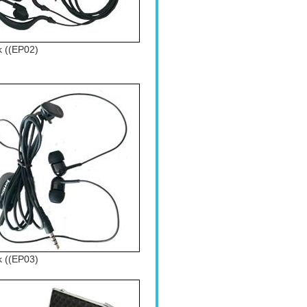
k ((EP02)
k ((EP03)