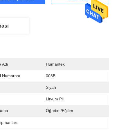
ması
 Adı
Humantek
l Numarası
008B
:
Siyah
Lityum Pil
lama:
Öğretim/Eğitim
kipmanları