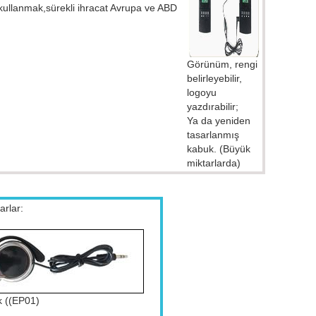
yi kullanmak,sürekli ihracat Avrupa ve ABD
Görünüm, rengi
belirleyebilir,
logoyu
yazdırabilir;
Ya da yeniden
tasarlanmış
kabuk. (Büyük
miktarlarda)
arlar:
k ((EP01)