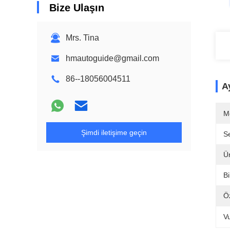
Bize Ulaşın
Mrs. Tina
hmautoguide@gmail.com
86--18056004511
Ay
M
Şimdi iletişime geçin
Se
Ü
Bi
Öz
V