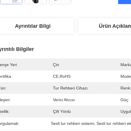
Ayrıntılar Bilgi
Ürün Açıkla
rıntılı Bilgiler
enşe Yeri
Çin
Marka
rtifika
CE,RoHS
Mode
rün:
Tur Rehberi Cihazı
Renk
leşen:
Verici Alıcısı
Güç:
ellik:
Çift ​​yönlü
Uygu
urgulamak:
Sesli tur rehberi sistemi
, 
Sesli tur rehberi e