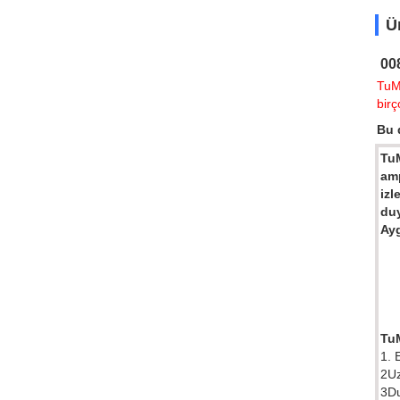
Ü
00
TuMa
birç
Bu 
TuM
amp
izl
duy
Ayg
TuM
1. 
2Uz
3Du