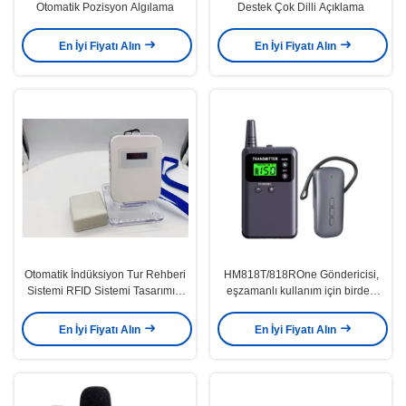
Otomatik Pozisyon Algılama
Destek Çok Dilli Açıklama
En İyi Fiyatı Alın
En İyi Fiyatı Alın
Otomatik İndüksiyon Tur Rehberi
HM818T/818ROne Göndericisi,
Sistemi RFID Sistemi Tasarımını
eşzamanlı kullanım için birden
Kabul
fazla alıcıyla yapılandırılabilir
En İyi Fiyatı Alın
En İyi Fiyatı Alın