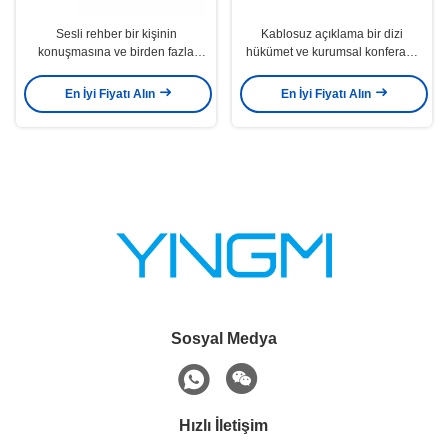
Sesli rehber bir kişinin
Kablosuz açıklama bir dizi
konuşmasına ve birden fazla
hükümet ve kurumsal konferans
kişinin dinlemesine izin verir
kabul rehberi grupla kulaklık
rehberi açıklama
En İyi Fiyatı Alın
En İyi Fiyatı Alın
Sosyal Medya
Hızlı İletişim