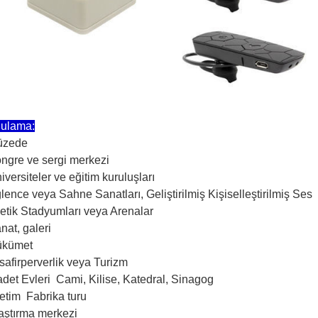
ulama:
üzede
ongre ve sergi merkezi
iversiteler ve eğitim kuruluşları
lence veya Sahne Sanatları, Geliştirilmiş Kişiselleştirilmiş Ses
letik Stadyumları veya Arenalar
nat, galeri
ükümet
safirperverlik veya Turizm
adet Evleri ️ Cami, Kilise, Katedral, Sinagog
etim ️ Fabrika turu
raştırma merkezi