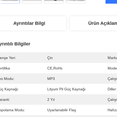
Ayrıntılar Bilgi
Ürün Açıkla
rıntılı Bilgiler
enşe Yeri
Çin
Marka
rtifika
CE,RoHs
Mode
es Modu:
MP3
Çalış
üç Kaynağı:
Lityum Pil Güç Kaynağı
Diller:
ranti:
2 Yıl
Çalış
epolama Modu:
Uyarlanabilir Flaş
Hafız