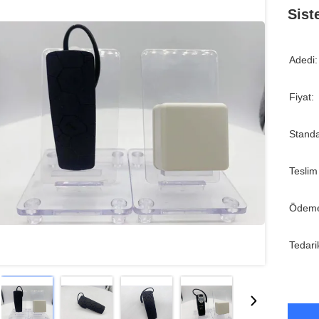
Sist
Adedi:
Fiyat:
Standa
Teslim
Ödeme
Tedari