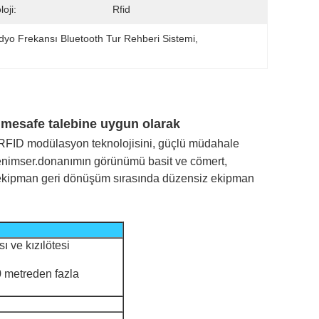
oji:
Rfid
dyo Frekansı Bluetooth Tur Rehberi Sistemi
, 
n mesafe talebine uygun olarak
n RFID modülasyon teknolojisini, güçlü müdahale
 benimser.donanımın görünümü basit ve cömert,
 ve ekipman geri dönüşüm sırasında düzensiz ekipman
ı ve kızılötesi
0 metreden fazla