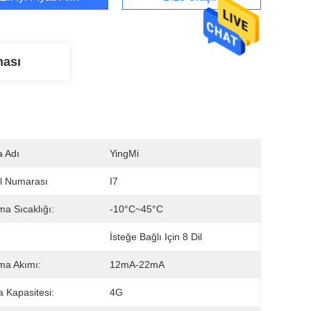
ması
 Adı
YingMi
l Numarası
I7
ma Sıcaklığı:
-10°C~45°C
İsteğe Bağlı Için 8 Dil
ma Akımı:
12mA-22mA
a Kapasitesi:
4G