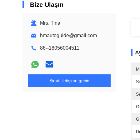
Bize Ulaşın
Mrs. Tina
hmautoguide@gmail.com
86--18056004511
Ay
M
Şimdi iletişime geçin
Se
S
G
Ga
D