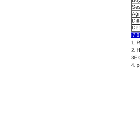
Boy
Ses
Ağır
Dill
De
i7 ü
1. R
2. H
3Eko
4. p