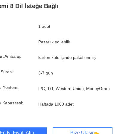
emi 8 Dil İsteğe Bağlı
1 adet
Pazarlık edilebilir
rt Ambalaj:
karton kutu içinde paketlenmiş
 Süresi:
3-7 gün
 Yöntemi:
L/C, T/T, Western Union, MoneyGram
k Kapasitesi:
Haftada 1000 adet
En İyi Fiyatı Alın
Bize Ulaşın