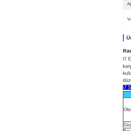
Ağ
V
Ü
Rad
I7
E
kar
kull
düze
i7 
Oto
Güç