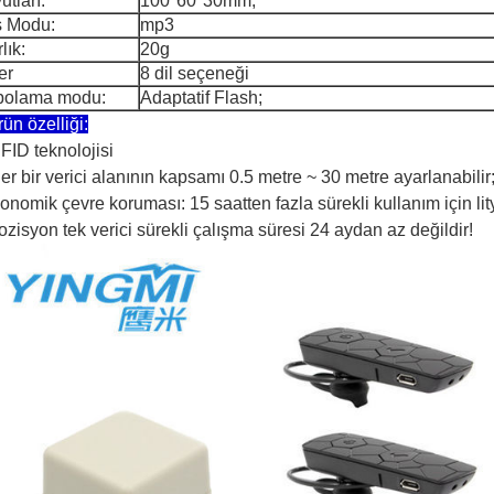
utları:
100*60*30mm;
 Modu:
mp3
lık:
20g
er
8 dil seçeneği
polama modu:
Adaptatif Flash;
rün özelliği:
FID teknolojisi
er bir verici alanının kapsamı 0.5 metre ~ 30 metre ayarlanabilir
nomik çevre koruması: 15 saatten fazla sürekli kullanım için lity
ozisyon tek verici sürekli çalışma süresi 24 aydan az değildir!