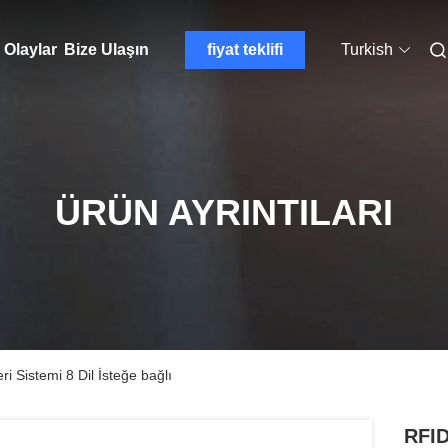
Olaylar
Bize Ulaşın
fiyat teklifi
Turkish
ÜRÜN AYRINTILARI
i Sistemi 8 Dil İsteğe bağlı
RFID