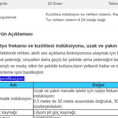
ırlık:
20 Gram
Teknol
Kızılötesi indüksiyon tur rehberi sistemi
, 
Ra
urgulamak:
Tur rehberi sistemi 8 Dil isteğe bağlı
rün Açıklaması
yo frekansı ve kızılötesi indüksiyonu, uzak ve yakı
lektronik rehber, akıllı ses açıklama fonksiyonuna ulaşmak içi
şıtı yeteneği, sinyalleri daha güçlü bir şekilde alma yeteneğini
anışlı ve moda. etkin bir şekilde kullanıcıların yelkenli hatlar
nleme işini basitleştirir.
Spesifikasyon:
Adı
Değer
Uzak ve yakın mesafe talebi için radyo frekans
indüksiyon;
matik indüksiyon:
0.5 metre ile 30 metre arasındaki doğruluk, 3
özelleştirilebilir;
 kaynağı:
Lityum pil güç kaynağı;