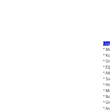
Uyg
* M
* K
* Ün
* Eğ
* At
* Sa
* H
* Mi
* İb
* Ür
* A