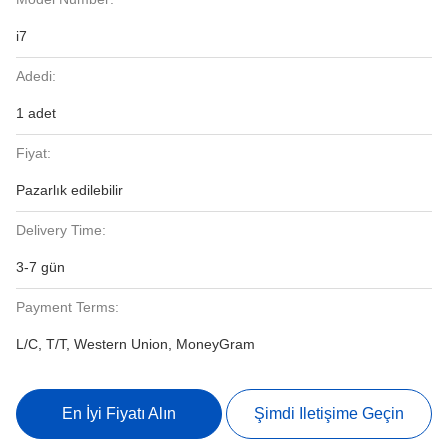
i7
Adedi:
1 adet
Fiyat:
Pazarlık edilebilir
Delivery Time:
3-7 gün
Payment Terms:
L/C, T/T, Western Union, MoneyGram
En İyi Fiyatı Alın
Şimdi Iletişime Geçin