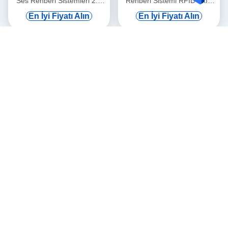
Ses Rehberi Sistemleri 2.8
Rehberi Sistemi RFID Akıllı
Inç Ekran
Ses Açıklaması
En İyi Fiyatı Alın
En İyi Fiyatı Alın
Sosyal Medya
Hızlı İletişim
Televizyon
0086-18056004511