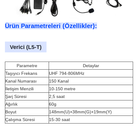
Ürün Parametreleri (Özellikler):
Verici (L5-T)
Parametre
Detaylar
Taşıyıcı Frekans
UHF 794-806MHz
Kanal Numarası
150 Kanal
İletişim Menzili
10-150
metre
Şarj Süresi
2,5 saat
Ağırlık
60g
Boyut
148mm(U)×38mm(G)×19mm(Y)
Çalışma Süresi
15-30 saat