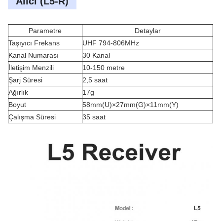
Alıcı (L5-R)
Parametre
Detaylar
Taşıyıcı Frekans
UHF 794-806MHz
Kanal Numarası
30 Kanal
İletişim Menzili
10-150
metre
Şarj Süresi
2,5 saat
Ağırlık
17g
Boyut
58mm(U)×27mm(G)×11mm(Y)
Çalışma Süresi
35 saat