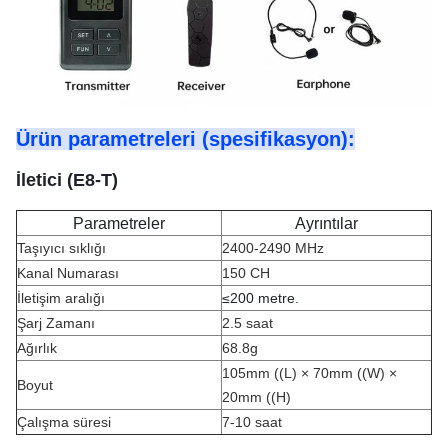
Ürün parametreleri (spesifikasyon):
İletici (E8-T)
Parametreler
Ayrıntılar
Taşıyıcı sıklığı
2400-2490 MHz
Kanal Numarası
150 CH
İletişim aralığı
≤
200 metre.
Şarj Zamanı
2.5 saat
Ağırlık
68.8g
105mm ((L) × 70mm ((W) ×
Boyut
20mm ((H)
Çalışma süresi
7-10 saat