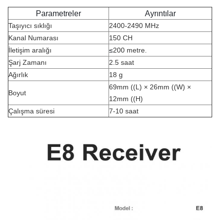
Parametreler
Ayrıntılar
Taşıyıcı sıklığı
2400-2490 MHz
Kanal Numarası
150 CH
İletişim aralığı
≤
200 metre.
Şarj Zamanı
2.5 saat
Ağırlık
18 g
69mm ((L) × 26mm ((W) ×
Boyut
12mm ((H)
Çalışma süresi
7-10 saat