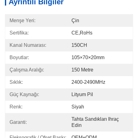
Ayrıntılı Bilgiler
Menşe Yeri:
Çin
Sertifika:
CE,RoHs
Kanal Numarası:
150CH
Boyutlar:
105×70×20mm
Çalışma Aralığı:
150 Metre
Sıklık:
2400-2490MHz
Güç Kaynağı:
Lityum Pil
Renk:
Siyah
Tahta Sandıkları Ihraç 
Garanti:
Edin
Fleksografik / Ofset Baskı:
OEM+ODM