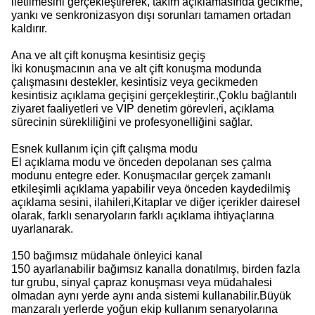
iletilmesini gerçekleştirerek, takım açıklamasında gecikme,
yankı ve senkronizasyon dışı sorunları tamamen ortadan
kaldırır.
Ana ve alt çift konuşma kesintisiz geçiş
İki konuşmacının ana ve alt çift konuşma modunda
çalışmasını destekler, kesintisiz veya gecikmeden
kesintisiz açıklama geçişini gerçekleştirir.,Çoklu bağlantılı
ziyaret faaliyetleri ve VIP denetim görevleri, açıklama
sürecinin sürekliliğini ve profesyonelliğini sağlar.
Esnek kullanım için çift çalışma modu
El açıklama modu ve önceden depolanan ses çalma
modunu entegre eder. Konuşmacılar gerçek zamanlı
etkileşimli açıklama yapabilir veya önceden kaydedilmiş
açıklama sesini, ilahileri,Kitaplar ve diğer içerikler dairesel
olarak, farklı senaryoların farklı açıklama ihtiyaçlarına
uyarlanarak.
150 bağımsız müdahale önleyici kanal
150 ayarlanabilir bağımsız kanalla donatılmış, birden fazla
tur grubu, sinyal çapraz konuşması veya müdahalesi
olmadan aynı yerde aynı anda sistemi kullanabilir.Büyük
manzaralı yerlerde yoğun ekip kullanım senaryolarına