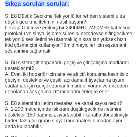
Sıkça sorulan sorular:
S: E8 Düşük Gecikme Tek yönlü tur rehberi sistemi ultra
düşük gecikme iletimini nasıl başarır?
Cevap: Optimize edilmiş bir 2400MHz-2490MHz kablosuz
protokolü ve sinyal işleme süresini neredeyse sıfır gecikme
tek yönlü ses iletimine ulaşmak için kısaltan yüksek hızlı
kod çözme çipi kullanıyor.Tüm dinleyiciler için eşzamanlı
ses alımını sağlamak.
S: Bu sistem çift hoparlörlü geçiş ve çift çalışma modlarını
destekler mi?
A: Evet, iki hoparlör için ana ve alt çift konuşma kesintisiz
geçişini destekler.ve çeşitli açıklama ihtiyaçlarına uyum
sağlamak için gerçek zamanlı manuel yorum ve önceden
depolanan ses çalma çift modlarını entegre eder.
S: E8 sisteminin iletim mesafesi ve kanal sayısı nedir?
A: 1-200 metre içinde istikrarlı düşük gecikme iletimini
destekler, 150 bağımsız ayarlanabilir kanalla donatılmıştır,
birden fazla tur grubu sinyal müdahalesi olmadan aynı
anda kullanabilir.