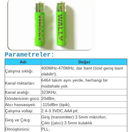
Parametreler:
Adı
Değer
400MHz-470MHz, dar bant (özel geniş bant
Çalışma sıklığı:
olabilir!);
6464 takım aynı yerde, herhangi bir
Kanal miktarları:
müdahale yok.
Kanal aralığı:
323KHz;
Göndericinin gücü:
20dBm;
Alıcı hassasiyeti:
-115dBm (tipik);
Çalışma voltajı:
2.4-3.3VDC,AAA pil;
Giriş (transmitter):3.5mm mikrofon;
Giriş ve Çıkış:
Çıktı ((alıcı):3.5mm kulaklık
Dönüştürücü:
PLL;