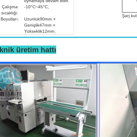
oynamaya devam edin.
Çalışma
-10°C~45°C;
sıcaklığı:
Şarj ku
Boyutları:
Uzunluk90mm ×
Genişlik47mm ×
Yükseklik12mm;
knik üretim hattı