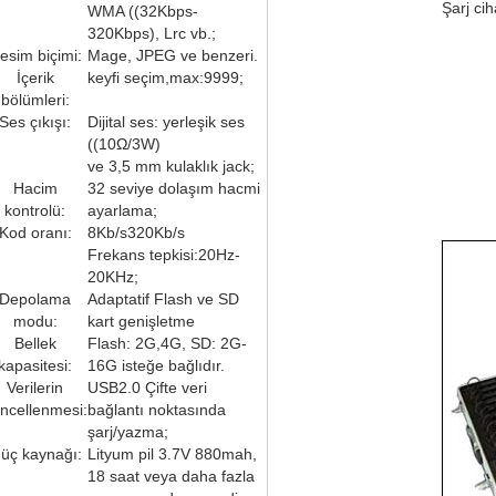
Şarj ci
WMA ((32Kbps-
320Kbps), Lrc vb.;
esim biçimi:
Mage, JPEG ve benzeri.
İçerik
keyfi seçim,max:9999;
bölümleri:
Ses çıkışı:
Dijital ses: yerleşik ses
((10Ω/3W)
ve 3,5 mm kulaklık jack;
Hacim
32 seviye dolaşım hacmi
kontrolü:
ayarlama;
Kod oranı:
8Kb/s320Kb/s
Frekans tepkisi:20Hz-
20KHz;
Depolama
Adaptatif Flash ve SD
modu:
kart genişletme
Bellek
Flash: 2G,4G, SD: 2G-
kapasitesi:
16G isteğe bağlıdır.
Verilerin
USB2.0 Çifte veri
ncellenmesi:
bağlantı noktasında
şarj/yazma;
üç kaynağı:
Lityum pil 3.7V 880mah,
18 saat veya daha fazla