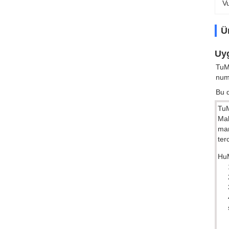
V
Ü
Uyg
TuMa
numa
Bu 
TuM
Mak
man
ter
HuM