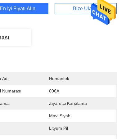
En İyi Fiyatı Alın
Bize Ulaşın
ması
 Adı
Humantek
l Numarası
006A
lama:
Ziyaretçi Karşılama
:
Mavi Siyah
Lityum Pil