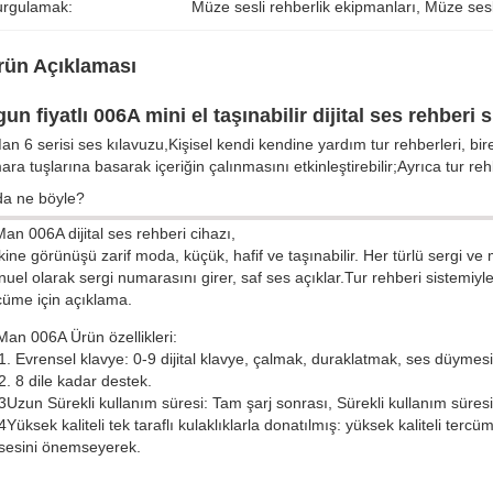
urgulamak:
Müze sesli rehberlik ekipmanları
, 
Müze sesl
rün Açıklaması
un fiyatlı 006A mini el taşınabilir dijital ses rehberi s
n 6 serisi ses kılavuzu,Kişisel kendi kendine yardım tur rehberleri, bir
ra tuşlarına basarak içeriğin çalınmasını etkinleştirebilir;Ayrıca tur rehbe
da ne böyle?
an 006A dijital ses rehberi cihazı,
ine görünüşü zarif moda, küçük, hafif ve taşınabilir. Her türlü sergi ve 
uel olarak sergi numarasını girer, saf ses açıklar.Tur rehberi sistemiyle bir
cüme için açıklama.
an 006A Ürün özellikleri:
1. Evrensel klavye: 0-9 dijital klavye, çalmak, duraklatmak, ses düymes
2. 8 dile kadar destek.
3Uzun Sürekli kullanım süresi: Tam şarj sonrası, Sürekli kullanım süresi
4Yüksek kaliteli tek taraflı kulaklıklarla donatılmış: yüksek kaliteli te
sesini önemseyerek.