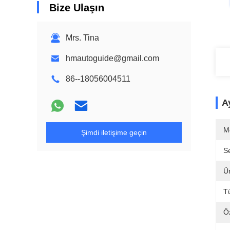
Bize Ulaşın
Mrs. Tina
hmautoguide@gmail.com
86--18056004511
Ay
M
Şimdi iletişime geçin
Se
Ü
T
Öz