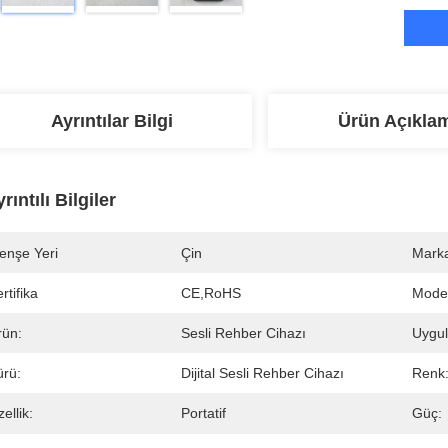
Ayrıntılar Bilgi
Ürün Açıkla
rıntılı Bilgiler
enşe Yeri
Çin
Marka
rtifika
CE,RoHS
Mode
rün:
Sesli Rehber Cihazı
Uygu
ürü:
Dijital Sesli Rehber Cihazı
Renk
ellik:
Portatif
Güç: