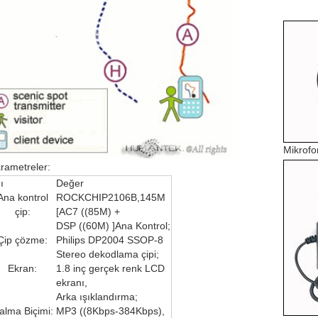
Mikrofo
rametreler:
ı
Değer
Ana kontrol
ROCKCHIP2106B,145M
çip:
[AC7 ((85M) +
DSP ((60M) ]Ana Kontrol;
Çip çözme:
Philips DP2004 SSOP-8
Stereo dekodlama çipi;
Ekran:
1.8 inç gerçek renk LCD
ekranı,
Arka ışıklandırma;
alma Biçimi:
MP3 ((8Kbps-384Kbps),