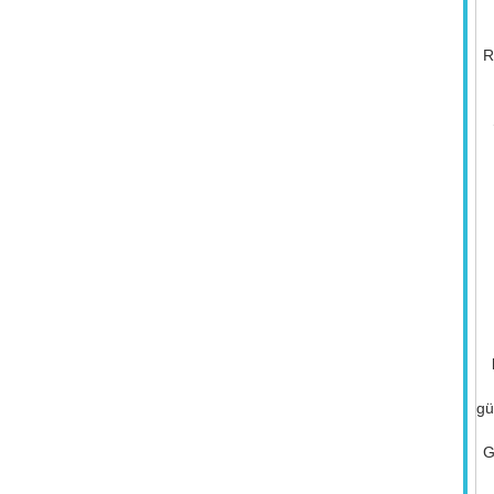
R
gü
G