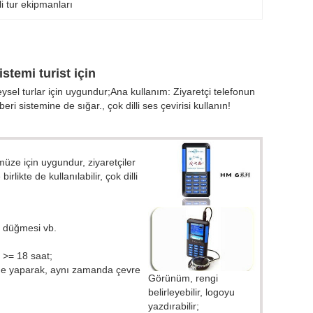
i tur ekipmanları
istemi turist için
eysel turlar için uygundur;Ana kullanım: Ziyaretçi telefonun
ri sistemine de sığar., çok dilli ses çevirisi kullanın!
müze için uygundur, ziyaretçiler
likte de kullanılabilir, çok dilli
i düğmesi vb.
 >= 18 saat;
rcüme yaparak, aynı zamanda çevre
Görünüm, rengi
belirleyebilir, logoyu
yazdırabilir;