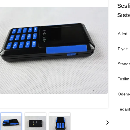
Sesl
Sist
Adedi:
Fiyat:
Standa
Teslim
Ödeme
Tedari