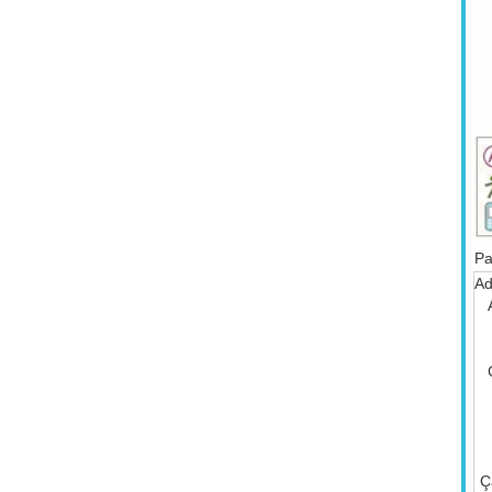
Pa
Ad
Ç