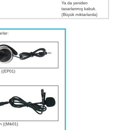
Ya da yeniden
tasarlanmış kabuk.
(Büyük miktarlarda)
rlar:
k ((EP01)
n ((Mik01)